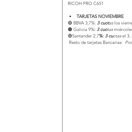
RICOH PRO C651
TARJETAS NOVIEMBRE 
🔵 BBVA 3,7%:
3 cuot
as
 los viern
🟠 Galicia 9%
: 
3 cuo
tas
 miércoles
🔴Santander 2,7
%: 
3 cu
otas
 el 3,
 Resto de tarjetas Bancarias: 
 Pr