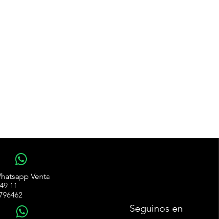
WhatsApp
hatsapp Venta
49 11
796462
Seguinos en