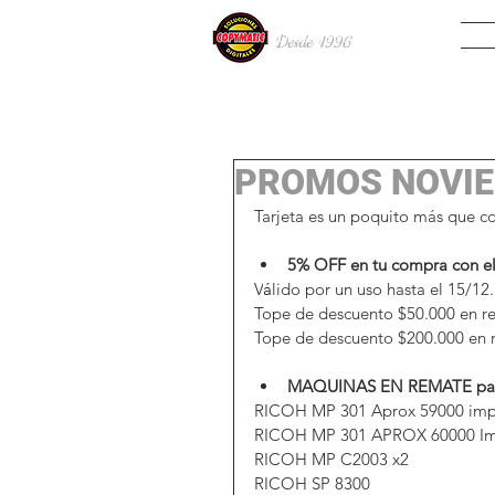
INIC
Desde 19
96
PROMOS NOVIE
Tarjeta es un poquito más que c
5% OFF en tu compra con e
V
á
lido por un uso hasta el 15/12.
Tope de descuento $50.000 en re
Tope de descuento $200.000 en
MAQUINAS EN REMATE para te
RICOH MP 301 Aprox 59000 imp
RICOH MP 301 APROX 60000 Im
RICOH MP C2003 x2
RICOH SP 8300