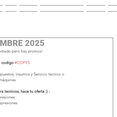
IO
VENTA
ALQUILER
REPUESTOS E INSUMOS
CONTACTO
NOV
MBRE 2025
ontado pero hay promos! 
l codigo
#COPY5
 
puestos, insumos y Servicio tecnico o
 m
á
quinas.
cnicos, hace tu oferta ;) :
resiones
presiones