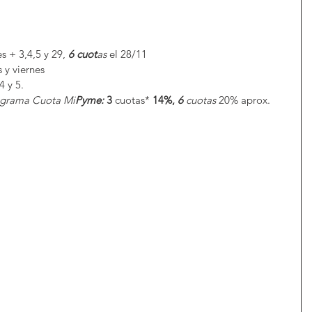
es + 3,4,5 y 29,
6 cuot
as
 el 28/11 
 y viernes 
 4 y 5.
ograma Cuota Mi
Pyme: 
3
 cuotas*
 14%, 
6
 cuotas
 20% aprox.