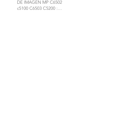
DE IMAGEN MP C6502
c5100 C6503 C5200 :
Limpieza Rodillo de
carga