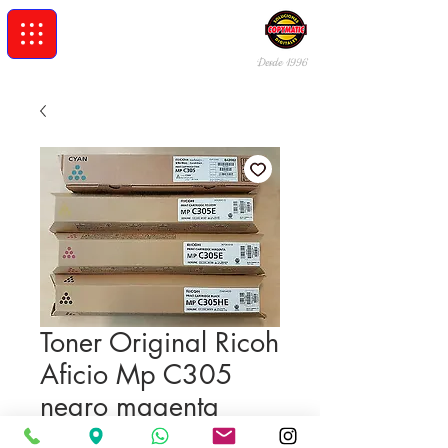
Desde 19
96
Toner Original Ricoh
Aficio Mp C305
negro magenta
cyan amarillo