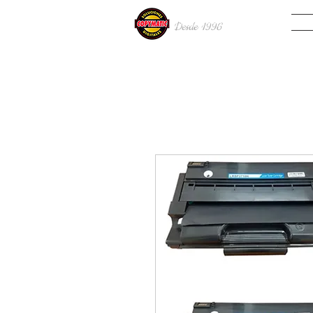
INIC
Desde 19
96