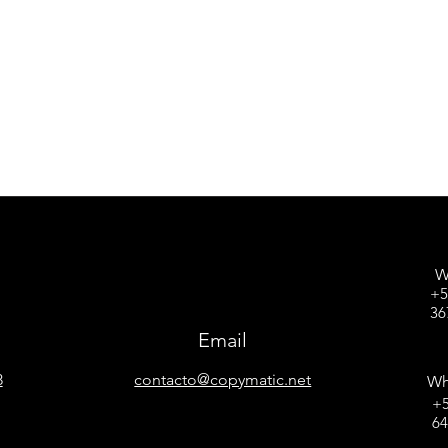
W
+5
36
Email
8
contacto@copymatic.net
Wh
+5
6