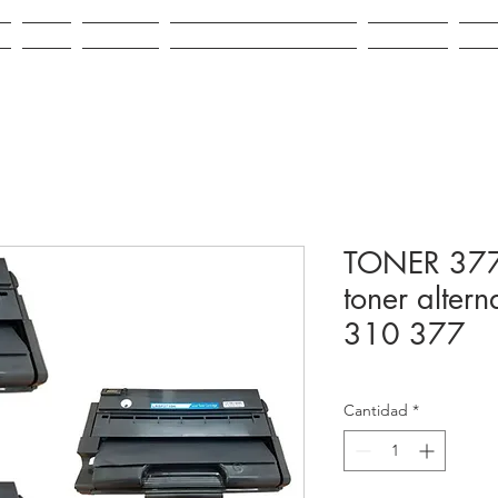
IO
VENTA
ALQUILER
REPUESTOS E INSUMOS
CONTACTO
NOV
TONER 377
toner altern
310 377
Cantidad
*