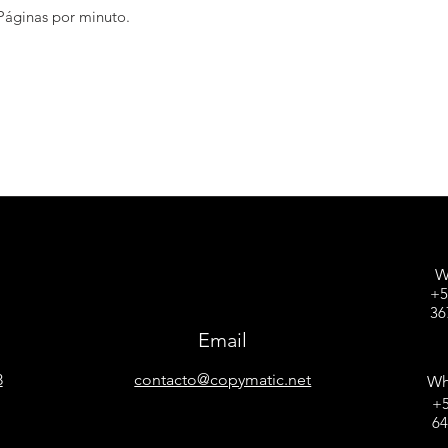
Páginas por minuto.
 4,3".
as,
Siempre que sean hojas sueltas)
l de 250 hojas
W
+5
36
Email
8
contacto@copymatic.net
Wh
+5
6