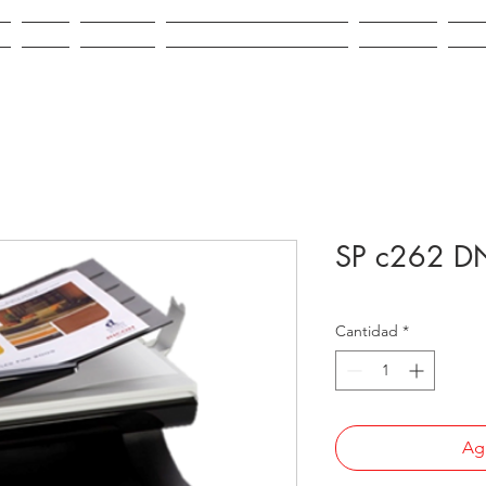
IO
VENTA
ALQUILER
REPUESTOS E INSUMOS
CONTACTO
NOV
SP c262 DN
Cantidad
*
Agr