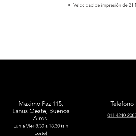
Velocidad de impresión de 21 
Panel de Operaciones Táctil de
Alimentador superior de 50 hoj
Tamaño de la platina hasta A4
Tamaño de papel hasta Oficio (
Capacidad de Bandeja de Pape
Conexión red y USB
Dúplex automático estándar.
COLOR
RENDIMIENTO
Toner Negro
6.500
Toner Cyan
6.000
Toner Magenta
6.000
Toner Amarillo
6.000
Maximo Paz 115,
Telefono
Lanus Oeste, Buenos
Formas de pago
:
011 4240-208
Aires.
Efectivo, deposito o transferencia.
Lun a Vier 8.30 a 18.30 (sin
Tarjeta de crédito.
corte)