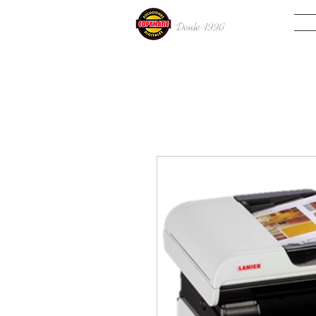
INIC
Desde 19
96