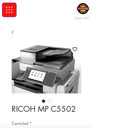
Desde 19
96
RICOH MP C5502
Cantidad
*