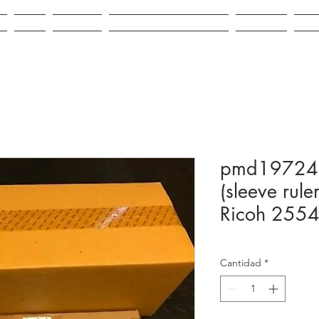
IO
VENTA
ALQUILER
REPUESTOS E INSUMOS
CONTACTO
NOV
pmd197240K
(sleeve rul
Ricoh 255
Cantidad
*