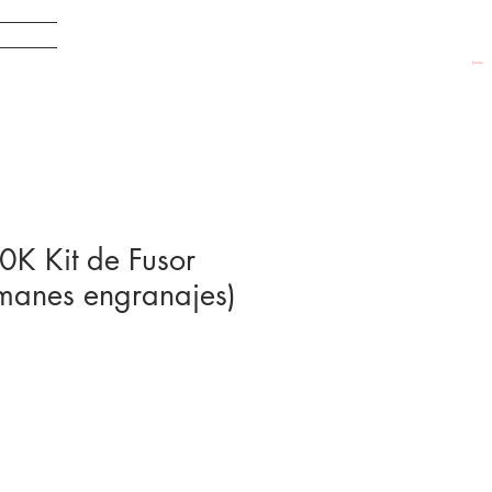
EDADES
Carrito
 Kit de Fusor
emanes engranajes)
4