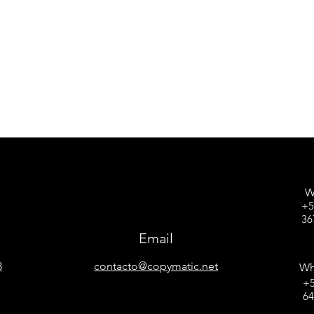
W
+5
36
Email
8
contacto@copymatic.net
Wh
+5
6