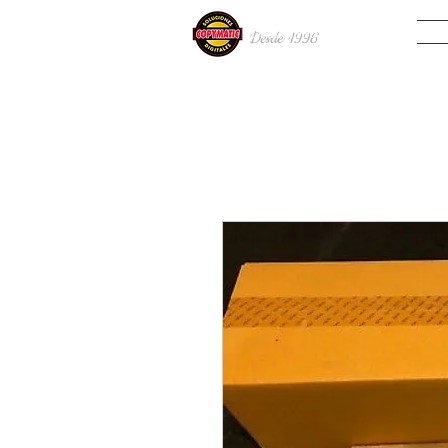
INIC
Desde 19
96