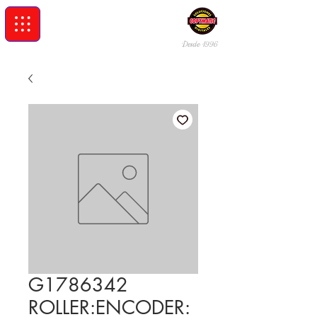
Desde 19
96
G1786342
ROLLER:ENCODER: