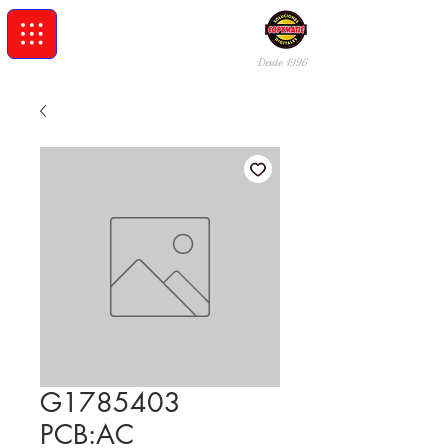
Desde 19
96
G1785403
PCB:AC