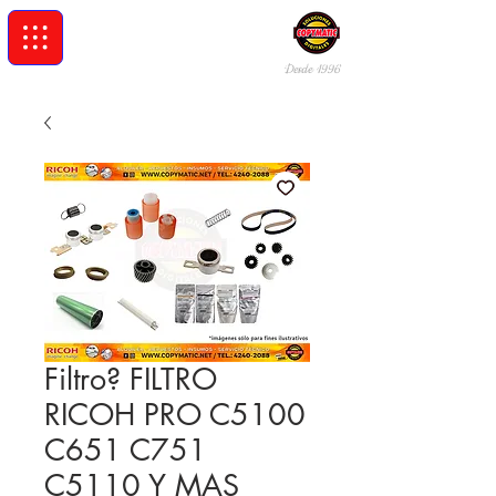
Desde 19
96
Filtro? FILTRO
RICOH PRO C5100
C651 C751
C5110 Y MAS