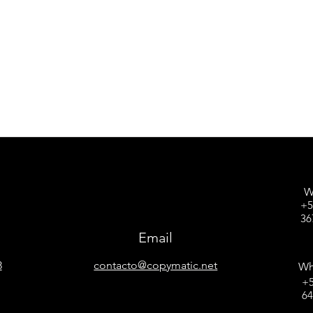
W
+5
36
Email
8
contacto@copymatic.net
Wh
+5
6