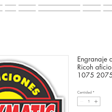
IO
VENTA
ALQUILER
REPUESTOS E INSUMOS
CONTACTO
NOV
Engranaje d
Ricoh afic
1075 207
Cantidad
*