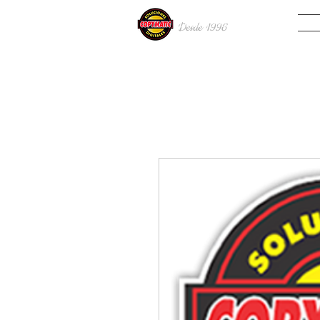
INIC
Desde 19
96