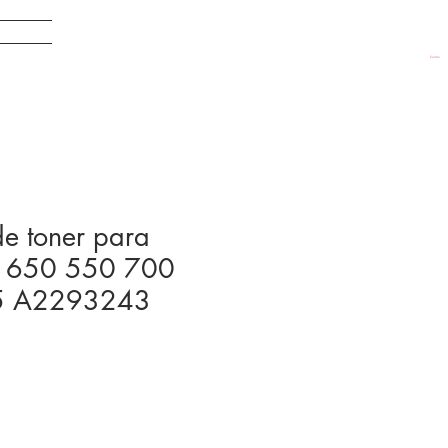
EDADES
Carrito
e toner para
io 650 550 700
5 A2293243