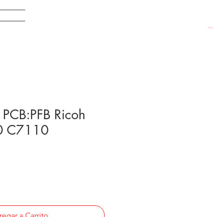
EDADES
Carrito
PCB:PFB Ricoh
0 C7110
egar a Carrito