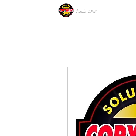
INIC
Desde 19
96