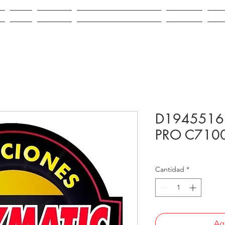
IO
VENTA
ALQUILER
REPUESTOS E INSUMOS
CONTACTO
NOV
D1945516 
PRO C710
Cantidad
*
Agr