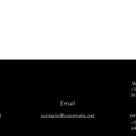
W
+5
36
Email
8
contacto@copymatic.net
Wh
+5
6