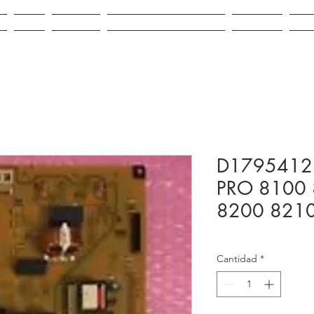
IO
VENTA
ALQUILER
REPUESTOS E INSUMOS
CONTACTO
NOV
D1795412 
PRO 8100
8200 821
Cantidad
*