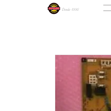
INIC
Desde 19
96