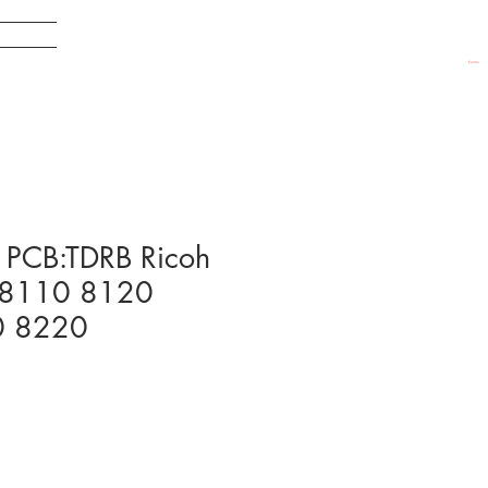
EDADES
Carrito
PCB:TDRB Ricoh
 8110 8120
0 8220