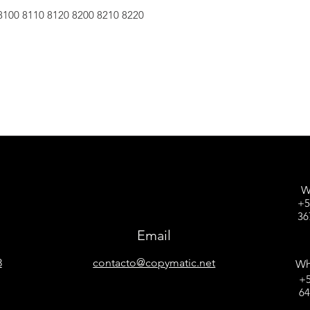
100 8110 8120 8200 8210 8220
W
+5
36
Email
8
contacto@copymatic.net
Wh
+5
6