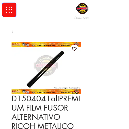
Desde 19
96
D1504041altPREMI
UM FILM FUSOR
ALTERNATIVO
RICOH METALICO