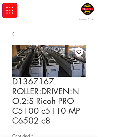
Desde 19
96
D1367167
ROLLER:DRIVEN:N
O.2:S Ricoh PRO
C5100 c5110 MP
C6502 c8
Cantidad
*