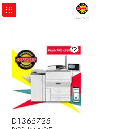
Desde 19
96
D1365725