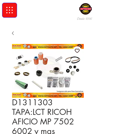
Desde 19
96
D1311303
TAPA:LCT RICOH
AFICIO MP 7502
6002 y mas