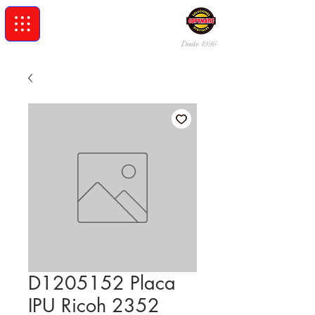
Desde 19
96
D1205152 Placa
IPU Ricoh 2352