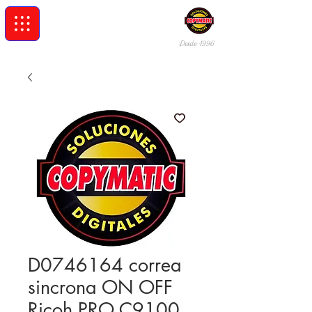
Desde 19
96
D0746164 correa
sincrona ON OFF
Ricoh PRO C9100