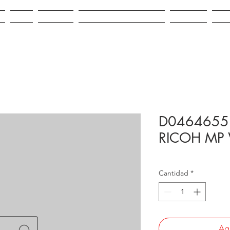
IO
VENTA
ALQUILER
REPUESTOS E INSUMOS
CONTACTO
NOV
D0464655 
RICOH MP
Cantidad
*
Agr