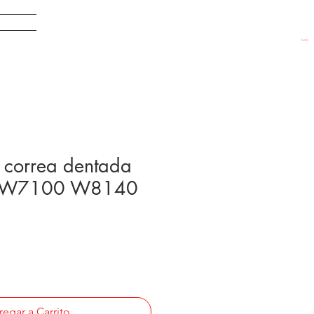
EDADES
Carrito
correa dentada
 W7100 W8140
egar a Carrito