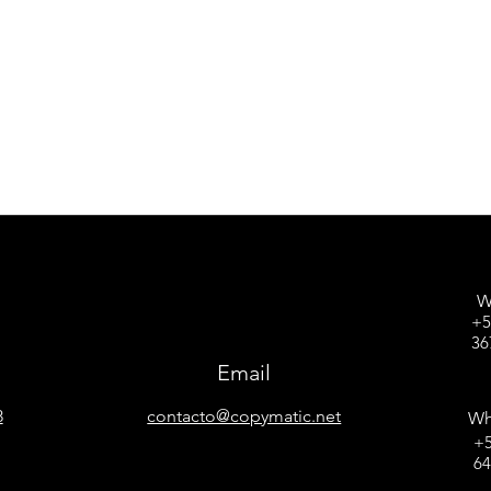
W
+5
36
Email
8
contacto@copymatic.net
Wh
+5
6