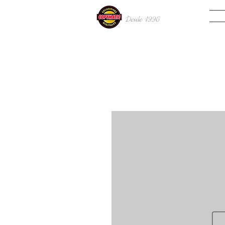
INIC
Desde 19
96