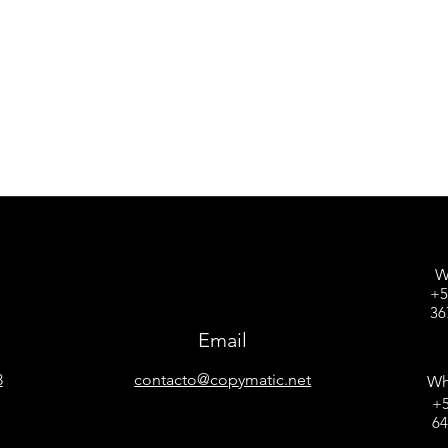
W
+5
36
Email
8
contacto@copymatic.net
Wh
+5
6