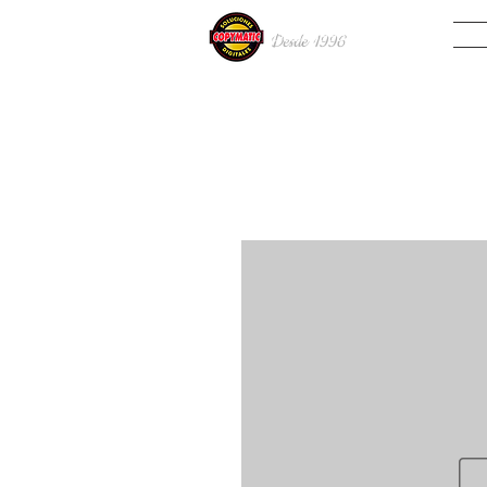
INIC
Desde 19
96