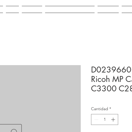
IO
VENTA
ALQUILER
REPUESTOS E INSUMOS
CONTACTO
NOV
D0239660 
Ricoh MP 
C3300 C28
Cantidad
*