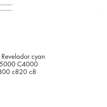
EDADES
Carrito
Revelador cyan
C5000 C4000
00 c820 c8