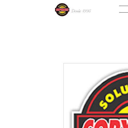
INIC
Desde 19
96