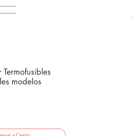
EDADES
Carrito
r Termofusibles
les modelos
egar a Carrito