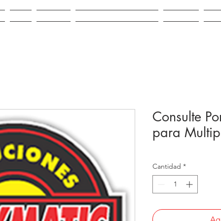
IO
VENTA
ALQUILER
REPUESTOS E INSUMOS
CONTACTO
NOV
Consulte Po
para Multip
Cantidad
*
Agr