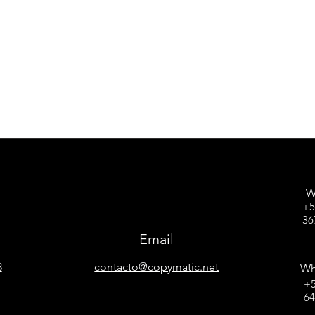
W
+5
36
Email
8
contacto@copymatic.net
Wh
+5
6