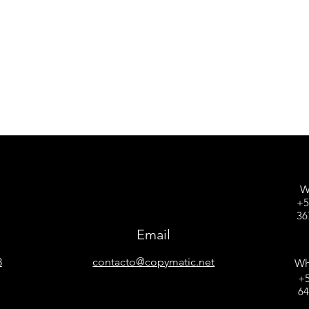
W
+5
36
Email
8
contacto@copymatic.net
Wh
+5
6