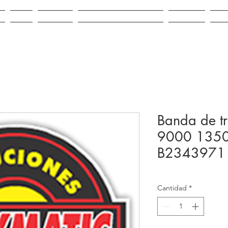
IO
VENTA
ALQUILER
REPUESTOS E INSUMOS
CONTACTO
NOV
Banda de t
9000 135
B2343971
Cantidad
*