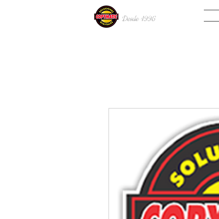
INIC
Desde 19
96