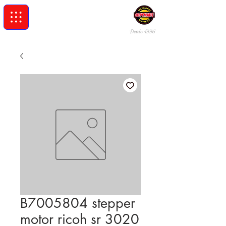
Desde 19
96
B7005804 stepper
motor ricoh sr 3020