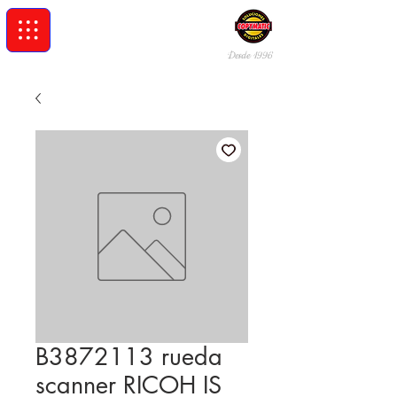
Desde 19
96
B3872113 rueda
scanner RICOH IS