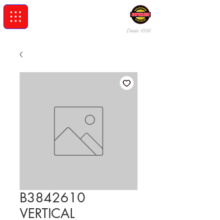
Desde 19
96
B3842610
VERTICAL