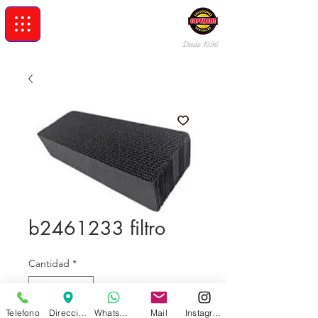
Desde 19
96
b2461233 filtro
Cantidad
*
Telefono
Direccion
Whatsapp
Mail
Instagram