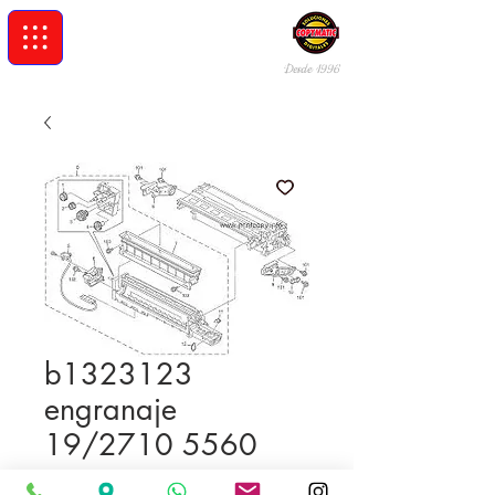
Desde 19
96
b1323123
engranaje
19/2710 5560