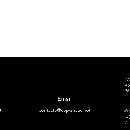
W
+5
36
Email
8
contacto@copymatic.net
Wh
+5
6