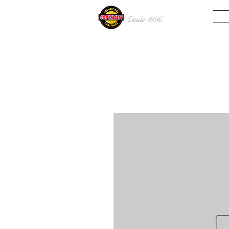
INIC
Desde 19
96