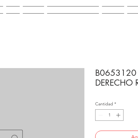
IO
VENTA
ALQUILER
REPUESTOS E INSUMOS
CONTACTO
NOV
B0653120 
DERECHO R
Cantidad
*
Agr