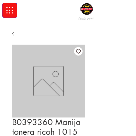
Desde 19
96
B0393360 Manija
tonera ricoh 1015