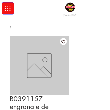
Desde 19
96
B0391157
engranaje de