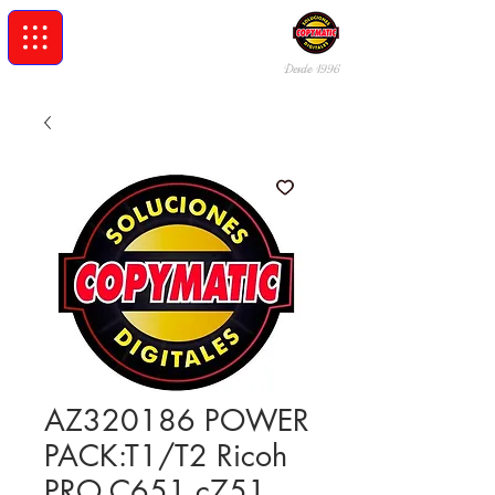
Desde 19
96
AZ320186 POWER
PACK:T1/T2 Ricoh
PRO C651 c751