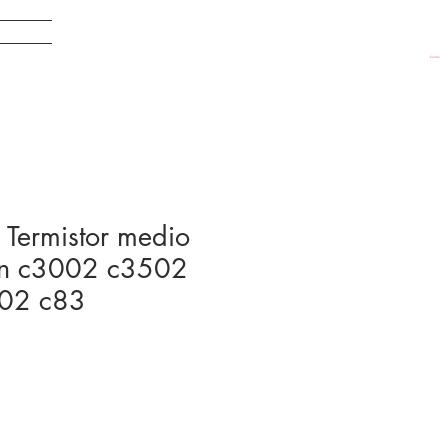
EDADES
Carrito
ermistor medio
?n c3002 c3502
02 c83