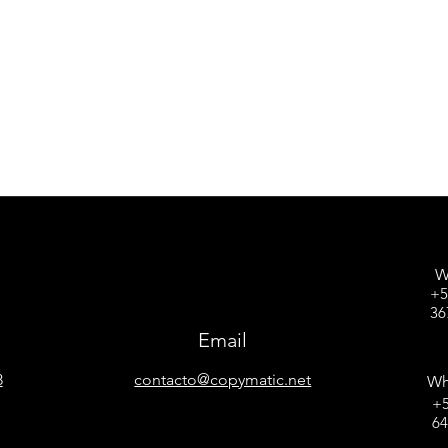
W
+5
36
Email
8
contacto@copymatic.net
Wh
+5
6