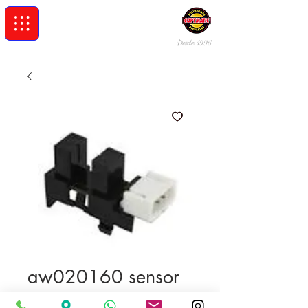
Desde 19
96
aw020160 sensor