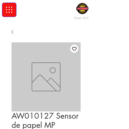
Desde 19
96
AW010127 Sensor
de papel MP