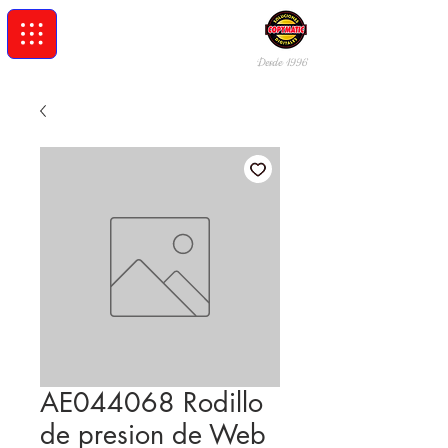
Desde 19
96
AE044068 Rodillo
de presion de Web