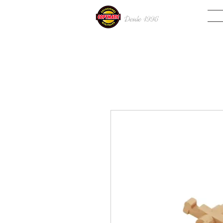
INIC
Desde 19
96