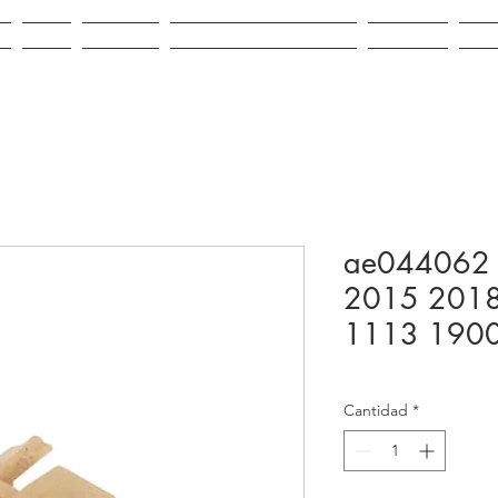
IO
VENTA
ALQUILER
REPUESTOS E INSUMOS
CONTACTO
NOV
ae044062 u
2015 201
1113 1900
Cantidad
*