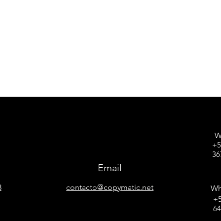
W
+5
36
Email
8
contacto@copymatic.net
Wh
+5
6