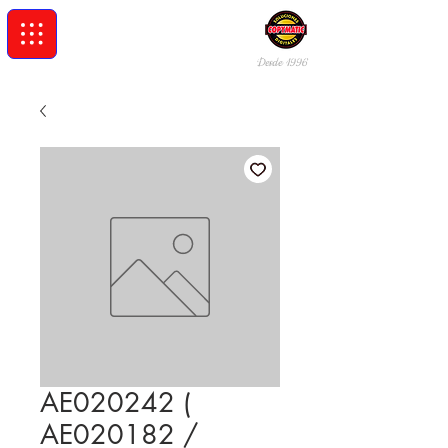
Desde 19
96
AE020242 (
AE020182 /