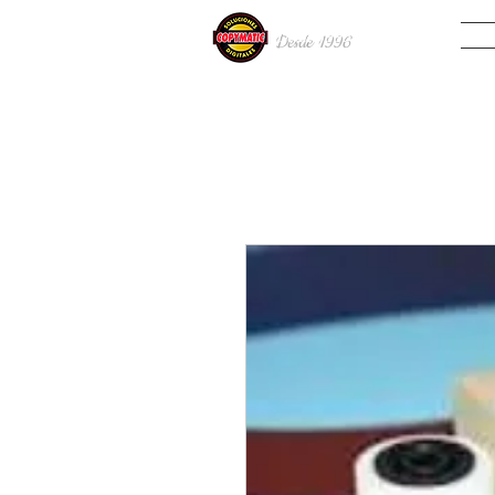
INIC
Desde 19
96