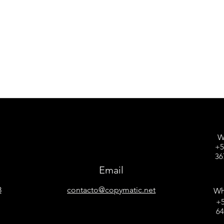
W
+5
36
Email
8
contacto@copymatic.net
Wh
+5
6