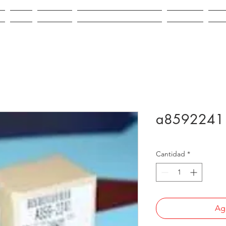
IO
VENTA
ALQUILER
REPUESTOS E INSUMOS
CONTACTO
NOV
a8592241 
Cantidad
*
Agr