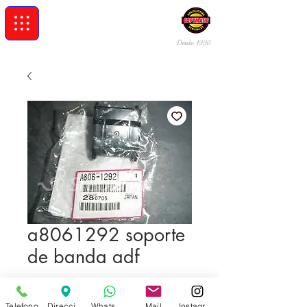
Desde 19
96
a8061292 soporte
de banda adf
Cantidad
*
Telefono
Direccion
Whatsapp
Mail
Instagram