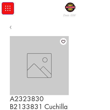
Desde 19
96
A2323830
B2133831 Cuchilla