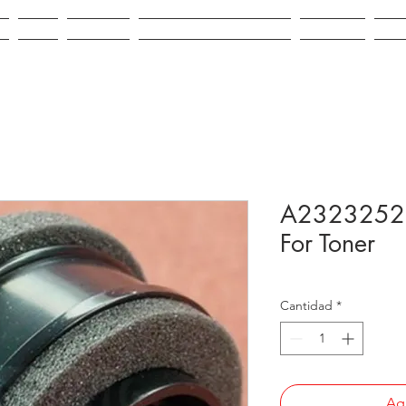
IO
VENTA
ALQUILER
REPUESTOS E INSUMOS
CONTACTO
NOV
A2323252 S
For Toner
Cantidad
*
Agr