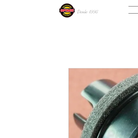
INIC
Desde 19
96