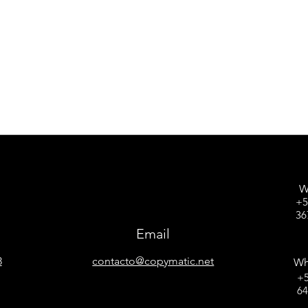
W
+5
36
Email
8
contacto@copymatic.net
Wh
+5
6