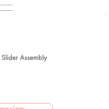
EDADES
Carrito
lider Assembly
egar a Carrito