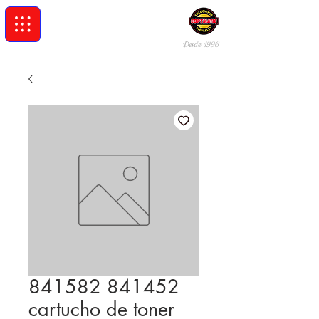
Desde 19
96
841582 841452
cartucho de toner