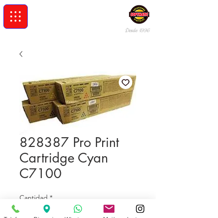
Desde 19
96
828387 Pro Print
Cartridge Cyan
C7100
Cantidad
*