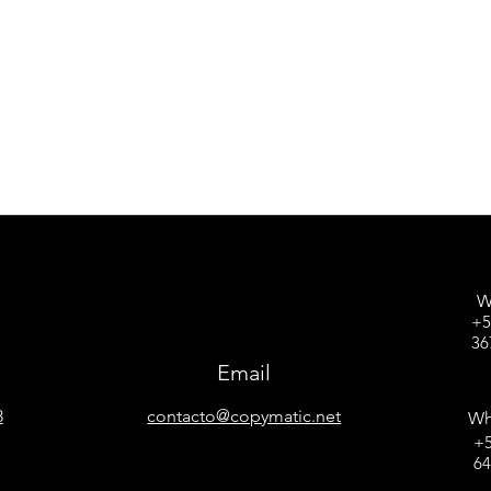
W
+5
36
Email
8
contacto@copymatic.net
Wh
+5
6