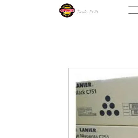
INIC
Desde 19
96