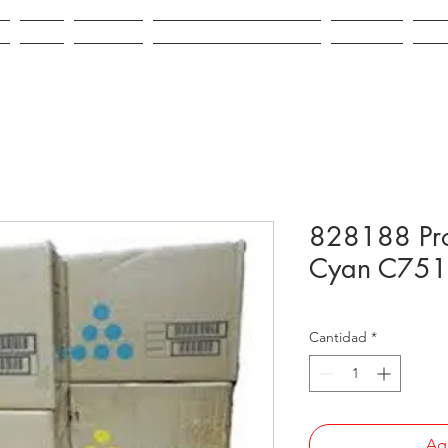
IO
VENTA
ALQUILER
REPUESTOS E INSUMOS
CONTACTO
NOV
828188 Pro 
Cyan C751
Cantidad
*
Agr